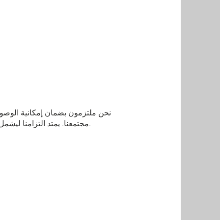
نحن ملتزمون بضمان إمكانية الوصول
مجتمعنا. يمتد التزامنا ليشمل توفير موارد ودعم يسهل الوصول إليها للأفراد الذين يفكرون في إجراء جراحة إعادة بناء الثدي أو يخضعون لها.