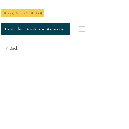
إعادة بناء الثدي - شرح مفصّل
Buy the Book on Amazon
< Back
٥٥