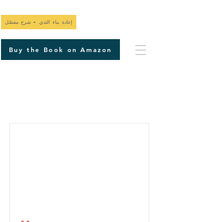
إعادة بناء الثدي - شرح مفصّل
Buy the Book on Amazon
قائمة العناصر