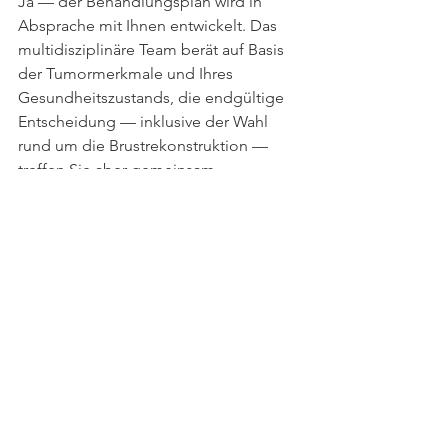
Ja — der Behandlungsplan wird in 
Absprache mit Ihnen entwickelt. Das 
multidisziplinäre Team berät auf Basis 
der Tumormerkmale und Ihres 
Gesundheitszustands, die endgültige 
Entscheidung — inklusive der Wahl 
rund um die Brustrekonstruktion — 
treffen Sie aber gemeinsam.
Was ist 
neoadjuvante 
Chemotherapie?
Die neoadjuvante Chemotherapie 
erfolgt vor der Operation. Ziel ist es, 
den Tumor zu verkleinern — was eine 
brusterhaltende Operation 
ermöglichen kann — oder das 
Ansprechen des Tumors auf die 
Behandlung bereits vor der Operation 
zu beurteilen.