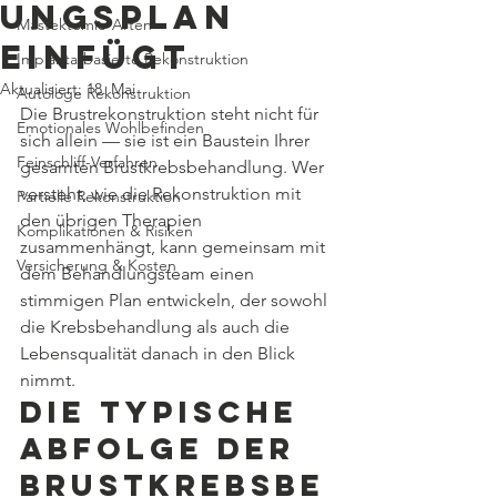
ungsplan
Mastektomie-Arten
einfügt
Implantatbasierte Rekonstruktion
Aktualisiert:
18. Mai
Autologe Rekonstruktion
Die Brustrekonstruktion steht nicht für 
Emotionales Wohlbefinden
sich allein — sie ist ein Baustein Ihrer 
Feinschliff-Verfahren
gesamten Brustkrebsbehandlung. Wer 
versteht, wie die Rekonstruktion mit 
Partielle Rekonstruktion
den übrigen Therapien 
Komplikationen & Risiken
zusammenhängt, kann gemeinsam mit 
Versicherung & Kosten
dem Behandlungsteam einen 
stimmigen Plan entwickeln, der sowohl 
die Krebsbehandlung als auch die 
Lebensqualität danach in den Blick 
nimmt.
Die typische 
Abfolge der 
Brustkrebsbe