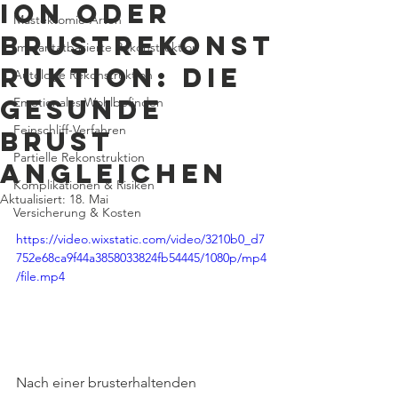
ion oder
Mastektomie-Arten
Brustrekonst
Implantatbasierte Rekonstruktion
ruktion: die
Autologe Rekonstruktion
gesunde
Emotionales Wohlbefinden
Feinschliff-Verfahren
Brust
Partielle Rekonstruktion
angleichen
Komplikationen & Risiken
Aktualisiert:
18. Mai
Versicherung & Kosten
https://video.wixstatic.com/video/3210b0_d7
752e68ca9f44a3858033824fb54445/1080p/mp4
/file.mp4
Nach einer brusterhaltenden 