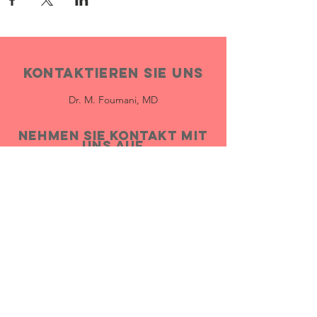
Kontaktieren Sie uns
Dr. M. Foumani, MD
Nehmen Sie Kontakt mit
uns auf
Facebook
Instagram
YouTube
Richtlinien
Allgemeine Geschäftsbedingungen
Datenschutzrichtlinie
Erklärung zur Barrierefreiheit