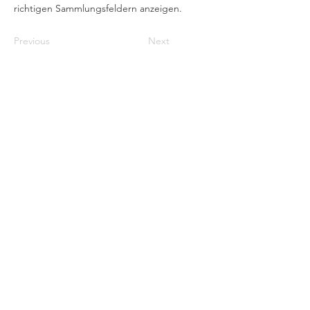
richtigen Sammlungsfeldern anzeigen.
Previous
Next
Kontaktieren Sie uns
Dr. M. Foumani, MD
Nehmen Sie Kontakt mit
uns auf
Facebook
Instagram
YouTube
Richtlinien
Allgemeine Geschäftsbedingungen