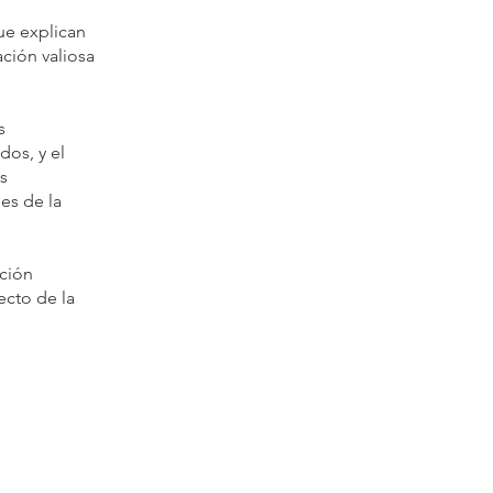
ue explican
ción valiosa
s
dos, y el
s
es de la
cción
ecto de la