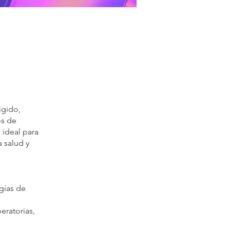
igido,
os de
 ideal para
 salud y
ugías de
eratorias,