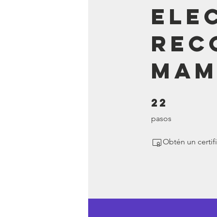
ele
rec
mam
22
22 pasos
pasos
Obtén un certif