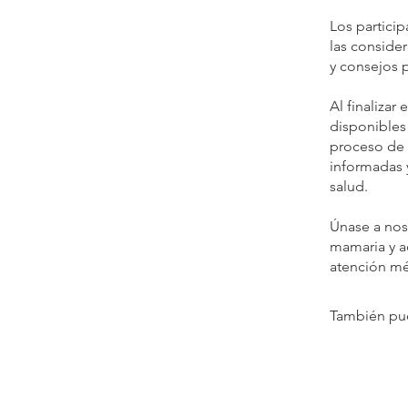
Los particip
las conside
y consejos p
Al finalizar
disponibles 
proceso de 
informadas y
salud.
Únase a noso
mamaria y ad
atención mé
También pue