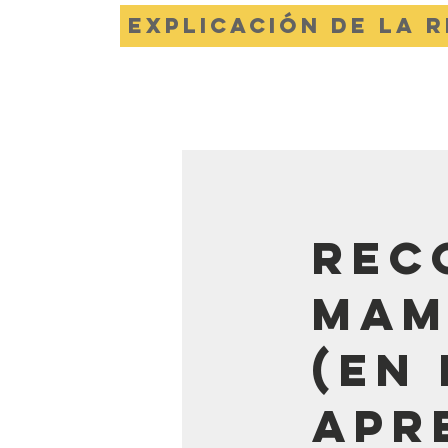
Explicación de la 
Hogar
Operaciones
Blo
Rec
mam
(en 
Apr