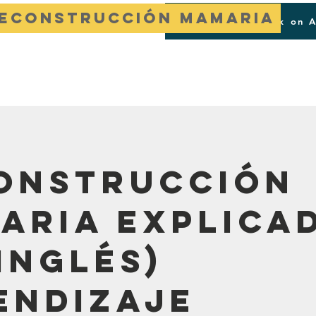
reconstrucción mamaria
Buy the Book on 
g
Quienes somos
Apóyanos
onstrucción
aria explica
inglés)
endizaje