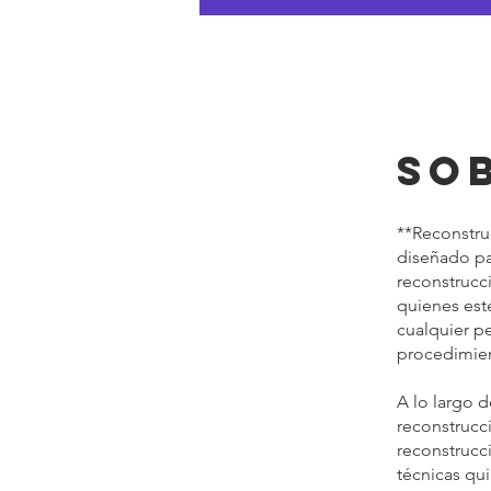
So
**Reconstru
diseñado pa
reconstrucc
quienes est
cualquier p
procedimie
A lo largo d
reconstrucc
reconstrucc
técnicas qu