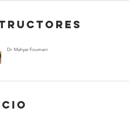
structores
Dr. Mahyar Foumani
ecio