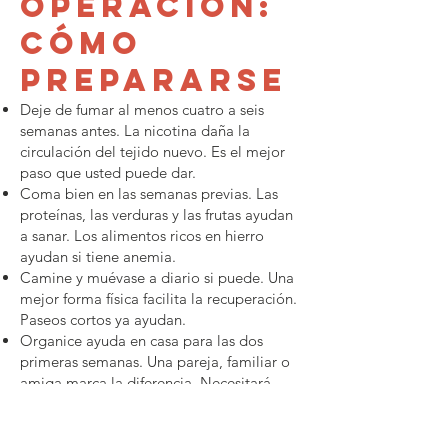
operación:
cómo
prepararse
Deje de fumar al menos cuatro a seis
semanas antes. La nicotina daña la
circulación del tejido nuevo. Es el mejor
paso que usted puede dar.
Coma bien en las semanas previas. Las
proteínas, las verduras y las frutas ayudan
a sanar. Los alimentos ricos en hierro
ayudan si tiene anemia.
Camine y muévase a diario si puede. Una
mejor forma física facilita la recuperación.
Paseos cortos ya ayudan.
Organice ayuda en casa para las dos
primeras semanas. Una pareja, familiar o
amiga marca la diferencia. Necesitará
apoyo para cocinar, comprar y limpiar.
Prepare una pequeña bolsa para el
hospital. Lleve una blusa suave que se