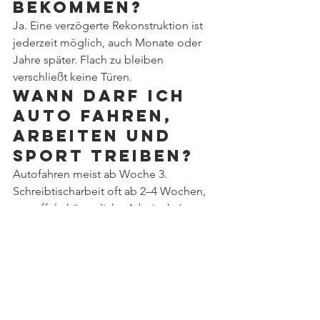
bekommen?
Ja. Eine verzögerte Rekonstruktion ist 
jederzeit möglich, auch Monate oder 
Jahre später. Flach zu bleiben 
verschließt keine Türen.
Wann darf ich 
Auto fahren, 
arbeiten und 
Sport treiben?
Autofahren meist ab Woche 3. 
Schreibtischarbeit oft ab 2–4 Wochen, 
gestaffelt; körperliche Arbeit ab 6 
Wochen. Spazierengehen ab Tag 1, 
leichtes Cardio in Woche 2–4, 
Krafttraining um Woche 6.
Wird der 
ästhetische 
Brustwandvers