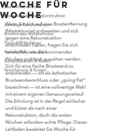
Woche für
Mastektomie-Arten
Woche
Implantatbasierte Rekonstruktion
Wenn Sie sich auf eine Brustentfernung 
Autologe Rekonstruktion
(Mastektomie) vorbereiten und sich 
Emotionales Wohlbefinden
gegen eine Rekonstruktion 
Feinschliff-Verfahren
entschieden haben, fragen Sie sich 
Partielle Rekonstruktion
vermutlich, wie die kommenden 
Wochen praktisch aussehen werden. 
Komplikationen & Risiken
Sich für eine flache Brustwand zu 
Versicherung & Kosten
entscheiden — oft als ästhetischer 
Brustwandverschluss oder „going flat“ 
bezeichnet — ist eine vollwertige Wahl 
mit einem eigenen Genesungsverlauf. 
Die Erholung ist in der Regel einfacher 
und kürzer als nach einer 
Rekonstruktion, doch die ersten 
Wochen erfordern echte Pflege. Dieser 
Leitfaden begleitet Sie Woche für 