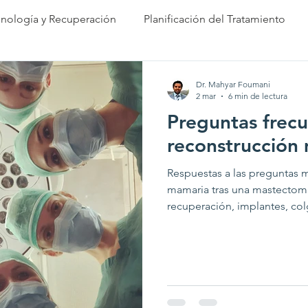
nología y Recuperación
Planificación del Tratamiento
cción Autóloga
Reconstrucción Parcial
Preguntas Fr
Dr. Mahyar Foumani
2 mar
6 min de lectura
Preguntas frecu
 Acabado
Complicaciones y Riesgos
reconstrucción
Respuestas a las preguntas m
mamaria tras una mastectom
recuperación, implantes, col
cirugía.