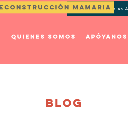
reconstrucción mamaria
Buy the Book on 
g
Quienes somos
Apóyanos
BLOG