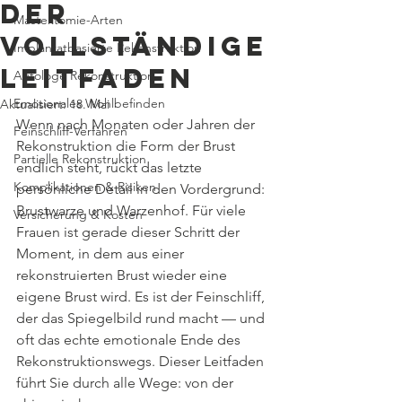
der
Mastektomie-Arten
vollständige
Implantatbasierte Rekonstruktion
Leitfaden
Autologe Rekonstruktion
Emotionales Wohlbefinden
Aktualisiert:
18. Mai
Wenn nach Monaten oder Jahren der 
Feinschliff-Verfahren
Rekonstruktion die Form der Brust 
Partielle Rekonstruktion
endlich steht, rückt das letzte 
Komplikationen & Risiken
persönliche Detail in den Vordergrund: 
Brustwarze und Warzenhof. Für viele 
Versicherung & Kosten
Frauen ist gerade dieser Schritt der 
Moment, in dem aus einer 
rekonstruierten Brust wieder eine 
eigene Brust wird. Es ist der Feinschliff, 
der das Spiegelbild rund macht — und 
oft das echte emotionale Ende des 
Rekonstruktionswegs. Dieser Leitfaden 
führt Sie durch alle Wege: von der 