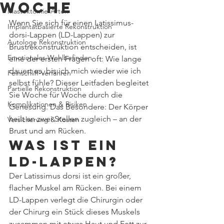
Woche
Mastektomie-Arten
Wenn Sie sich für einen Latissimus-
Implantatbasierte Rekonstruktion
dorsi-Lappen (LD-Lappen) zur 
Autologe Rekonstruktion
Brustrekonstruktion entscheiden, ist 
Emotionales Wohlbefinden
eine der ersten Fragen oft: Wie lange 
dauert es, bis ich mich wieder wie ich 
Feinschliff-Verfahren
selbst fühle? Dieser Leitfaden begleitet 
Partielle Rekonstruktion
Sie Woche für Woche durch die 
Komplikationen & Risiken
Genesung. Das Besondere: Der Körper 
heilt an zwei Stellen zugleich – an der 
Versicherung & Kosten
Brust und am Rücken.
Was ist ein 
LD-Lappen?
Der Latissimus dorsi ist ein großer, 
flacher Muskel am Rücken. Bei einem 
LD-Lappen verlegt die Chirurgin oder 
der Chirurg ein Stück dieses Muskels 
zusammen mit etwas Haut und Fett zur 