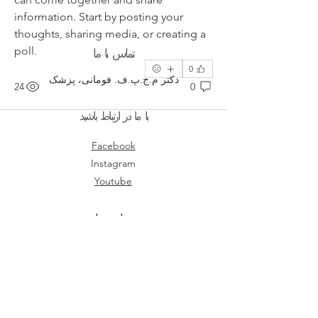
information. Start by posting your 
thoughts, sharing media, or creating a 
تماس با ما
poll.
0
دکتر م.ج.پ.ف. فومانی، پزشک
24
0
با ما در ارتباط باشید
Facebook
Instagram
Youtube
سیاست‌ها
شرایط و ضوابط
سیاست حفظ حریم خصوصی
بیانیه دسترسی