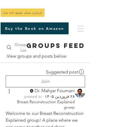
بازسازی پستان توضیح داده شده
Buy the Book on Amazon
Groups Feed
Group
List
View groups and posts below.
Suggested post
Join
Dr. Mahyar Foumani
۲۸ فروردین ۱۴۰۵
·
posted in
Breast Reconstruction Explained
groep
Welcome to our Breast Reconstruction 
Explained group! A place where we 
can come together and share 