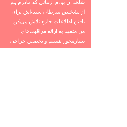
شاهد آن بودم، زمانی که مادرم پس
از تشخیص سرطان سینه‌اش برای
یافتن اطلاعات جامع تلاش می‌کرد.
من متعهد به ارائه مراقبت‌های
بیمارمحور هستم و تخصص جراحی
خود را با رویکردی دلسوزانه ترکیب
می‌کنم. من به توانمندسازی بیمارانم
از طریق آموزش و تصمیم‌گیری
مشترک اعتقاد دارم و اطمینان
حاصل می‌کنم که آنها مشارکت
فعالی در مسیر درمان خود دارند.
تماس با ما