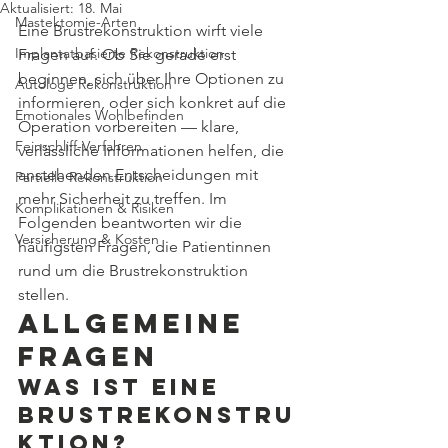
Aktualisiert:
18. Mai
Mastektomie-Arten
Eine Brustrekonstruktion wirft viele 
Implantatbasierte Rekonstruktion
Fragen auf. Ob Sie gerade erst 
beginnen, sich über Ihre Optionen zu 
Autologe Rekonstruktion
informieren, oder sich konkret auf die 
Emotionales Wohlbefinden
Operation vorbereiten — klare, 
Feinschliff-Verfahren
verlässliche Informationen helfen, die 
anstehenden Entscheidungen mit 
Partielle Rekonstruktion
mehr Sicherheit zu treffen. Im 
Komplikationen & Risiken
Folgenden beantworten wir die 
Versicherung & Kosten
häufigsten Fragen, die Patientinnen 
rund um die Brustrekonstruktion 
stellen.
Allgemeine 
Fragen
Was ist eine 
Brustrekonstru
ktion?