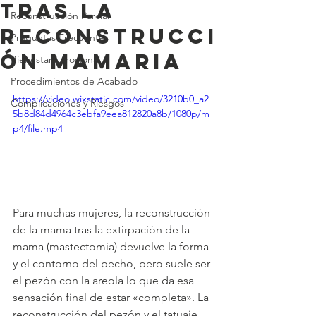
tras la
Reconstrucción Parcial
reconstrucci
Preguntas Frecuentes
ón mamaria
Bienestar Emocional
Procedimientos de Acabado
https://video.wixstatic.com/video/3210b0_a2
Complicaciones y Riesgos
5b8d84d4964c3ebfa9eea812820a8b/1080p/m
p4/file.mp4
Para muchas mujeres, la reconstrucción 
de la mama tras la extirpación de la 
mama (mastectomía) devuelve la forma 
y el contorno del pecho, pero suele ser 
el pezón con la areola lo que da esa 
sensación final de estar «completa». La 
reconstrucción del pezón y el tatuaje 